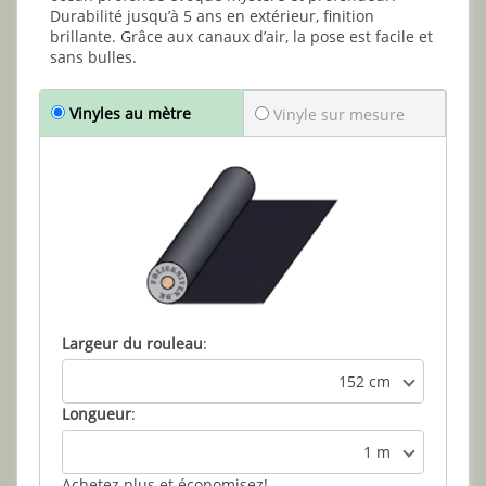
Durabilité jusqu’à 5 ans en extérieur, finition
brillante. Grâce aux canaux d’air, la pose est facile et
sans bulles.
Vinyles au mètre
Vinyle sur mesure
Largeur du rouleau
:
152 cm
Longueur
:
1 m
Achetez plus et économisez!