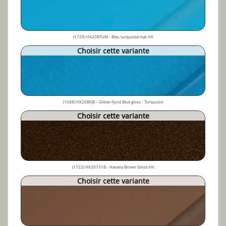
(1729) HX20BTUM - Bleu turquoise mat HX
Choisir cette variante
(1688) HX20BFJB – Glitter Fjord Blue gloss - Turquoise
Choisir cette variante
(1722) HX20731B - Havana Brown Gloss HX
Choisir cette variante