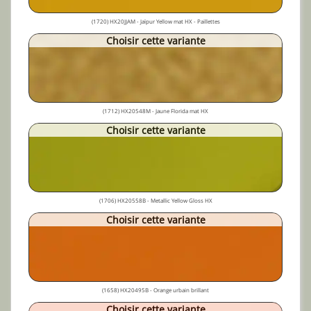
(1720) HX20JJAM - Jaïpur Yellow mat HX - Paillettes
Choisir cette variante
(1712) HX20548M - Jaune Florida mat HX
Choisir cette variante
(1706) HX20558B - Metallic Yellow Gloss HX
Choisir cette variante
(1658) HX20495B - Orange urbain brillant
Choisir cette variante