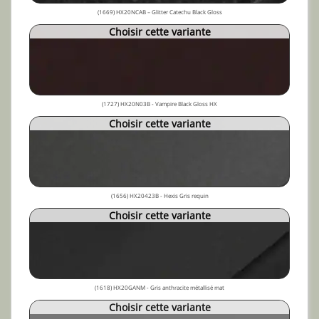
(1669) HX20NCAB – Glitter Catechu Black Gloss
Choisir cette variante
(1727) HX20N03B - Vampire Black Gloss HX
Choisir cette variante
(1656) HX20423B - Hexis Gris requin
Choisir cette variante
(1618) HX20GANM - Gris anthracite métallisé mat
Choisir cette variante