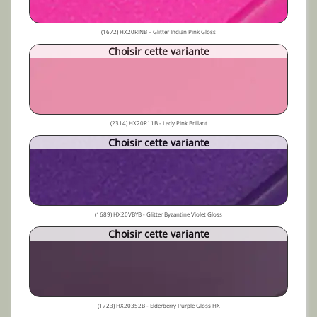
(1672) HX20RINB – Glitter Indian Pink Gloss
Choisir cette variante
(2314) HX20R11B - Lady Pink Brillant
Choisir cette variante
(1689) HX20VBYB - Glitter Byzantine Violet Gloss
Choisir cette variante
(1723) HX20352B - Elderberry Purple Gloss HX