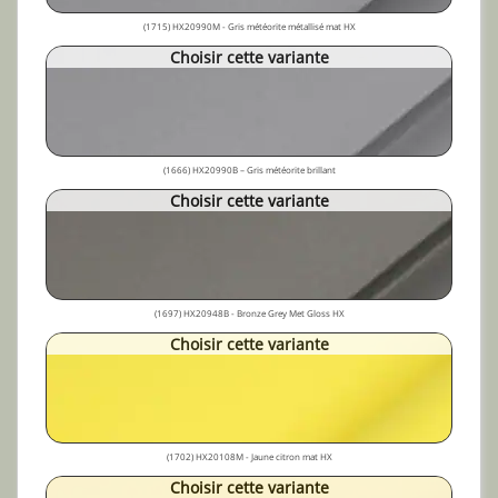
(1715) HX20990M - Gris météorite métallisé mat HX
Choisir cette variante
(1666) HX20990B – Gris météorite brillant
Choisir cette variante
(1697) HX20948B - Bronze Grey Met Gloss HX
Choisir cette variante
(1702) HX20108M - Jaune citron mat HX
Choisir cette variante