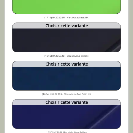
(1714) HX20228M - Vert Wasabi mat HX
Choisir cette variante
(1646) HX20532B – Bleu abyssal brillant
Choisir cette variante
(1694) HX20236S - Bleu céleste Met Satin HX
Choisir cette variante
(1650) HX20281B - Night Blue Brillant