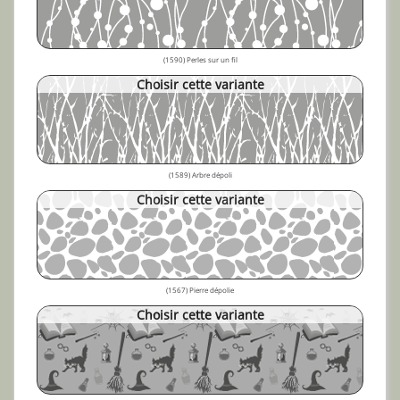
(1590) Perles sur un fil
Choisir cette variante
(1589) Arbre dépoli
Choisir cette variante
(1567) Pierre dépolie
Choisir cette variante