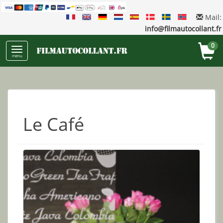
Mail:
info@filmautocollant.fr
0
menu
Le Café